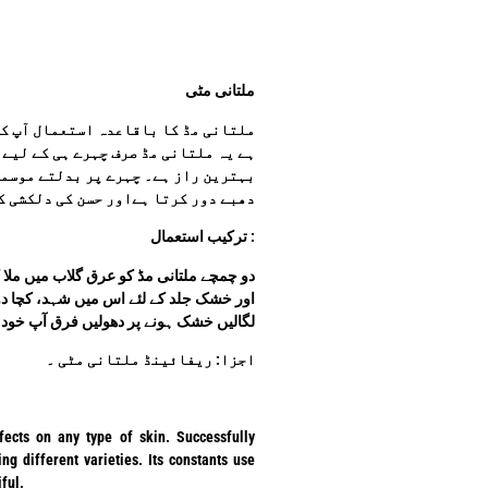
ملتانی مٹی
ملتانی مڈ کا باقاعدہ استعمال آپ کی
ہے یہ ملتانی مڈ صرف چہرے ہی کے لیے 
بہترین راز ہے۔ چہرے پر بدلتے موسمو
دھبے دور کرتا ہےاور حسن کی دلکشی کو
: ترکیب استعمال
دو چمچے ملتانی مڈ کو عرق گلاب میں ملا 
اور خشک جلد کے لئے اس میں شہد، کچا د
لگالیں خشک ہونے پر دھولیں فرق آپ خو
اجزا: ریفائینڈ ملتانی مٹی ۔
ects on any type of skin. Successfully
g different varieties. Its constants use
ful.