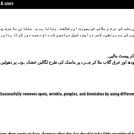
ls, benefits & uses
جلد کو نرم و ملائم خوبصورت اور شگفتہ بناتا ہے یہ ملتانی مڈ صرف چہ
ں کی بے رونقی، کھر دراپن، کیل مہاسوں کے داغ دھبے دور کرتا ہےاور ح
کر پیسٹ بنالیں۔
ودھ اور عرق گلاب ملا کر چہرے پر ماسک کی طرح لگالیں خشک ہونے پر دھول
Successfully removes spots, wrinkle, pimples, and blemishes by using different 
te, then apply on face. Remove after dry. For dry skin take little quantity of