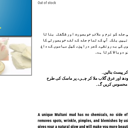
Out of stock
 جلد کو نرم و ملائم خوبصورت اور شگفتہ بناتا
نہیں بلکہ آپ کے تمام جلد کے لئے خوبصورتی کا
ں کی بے رونقی، کھر دراپن، کیل مہاسوں کے داغ
 دوبالا کرتا ہے۔
کر پیسٹ بنالیں۔
ودھ اور عرق گلاب ملا کر چہرے پر ماسک کی طرح
د محسوس کریں گے۔
A unique Multani mud has no chemicals, no side eff
removes spots, wrinkle, pimples, and blemishes by usin
gives your a natural glow and will make you more beauti