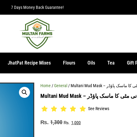
7 Days Money Back Guarantee!
JhatPat Recipe Mixes
Flours
Oils
Tea
Gift 
Home
/
General
/ Multani Mud Mask – اسک پاؤڈر
Multani Mud Mask –  مٹی کا ماسک پاؤڈر
See Reviews
1,300
₨
₨
1,000