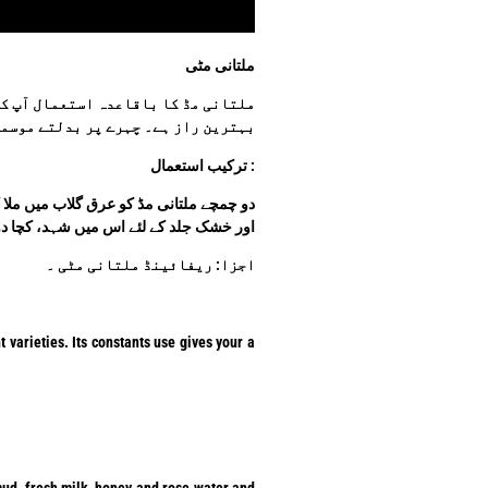
ملتانی مٹی
ملتانی مڈ کا باقاعدہ استعمال آپ کی 
بہترین راز ہے۔ چہرے پر بدلتے موسمو
: ترکیب استعمال
دو چمچے ملتانی مڈ کو عرق گلاب میں ملا 
اور خشک جلد کے لئے اس میں شہد، کچا د
اجزا: ریفائینڈ ملتانی مٹی ۔
varieties. Its constants use gives your a
 mud, fresh milk, honey and rose water and